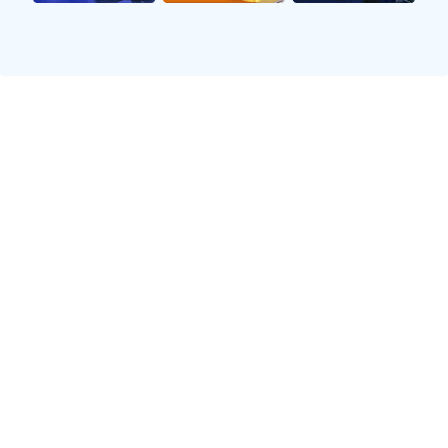
📺
高清直播
提供1080p高清稳定信号源，多角度视角切换，流畅
无卡顿，体验如临现场。
📊
深度数据
涵盖xG预期进球、控球率波动、球员热区图及历史