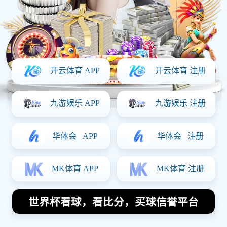
✓
无需注册，即刻体验部分赛事