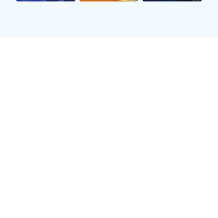
📺
高清直播
提供1080p高清稳定信号源，多角度视角切换，流畅
无卡顿，体验如临现场。
📊
深度数据
涵盖xG预期进球、控球率波动、球员热区图及历史