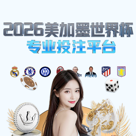
北京单场比分直播澳客
北京单场比分直播澳客
实时
追踪
，快人一步
北京单场比分直播澳客是您专业的体育比分平台。
我们提供高清赛事直播、毫秒级实时比分推送、全
球赛事聚合、深度数据分析及智能预测服务。无论
是五大联赛还是国际杯赛，澳客的数据都非常靠
谱，助您洞察赛场细节。
立即体验
查看赛程