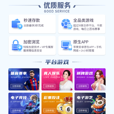
核心功能服务
全方位覆盖足球、篮球等热门赛事
⚡
闪电比分
毫秒级延迟，支持进球、红黄牌实时弹窗提醒，让您
永远领先于现场。