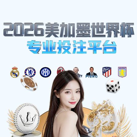
北京单场比分直播澳客
北京单场比分直播澳客
实时
追踪
，快人一步
北京单场比分直播澳客是您专业的体育比分平台。
我们提供高清赛事直播、毫秒级实时比分推送、全
球赛事聚合、深度数据分析及智能预测服务。无论
是五大联赛还是国际杯赛，澳客的数据都非常靠
谱，助您洞察赛场细节。
立即体验
查看赛程