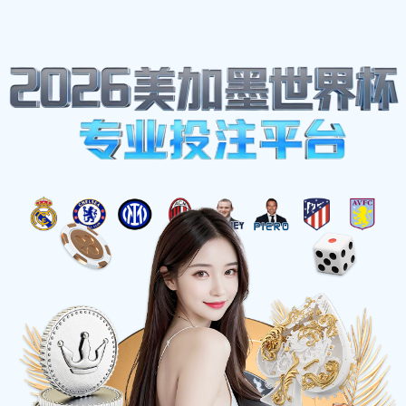
北京单场比分直播澳客
北京单场比分直播澳客
实时
追踪
，快人一步
北京单场比分直播澳客是您专业的体育比分平台。
我们提供高清赛事直播、毫秒级实时比分推送、全
球赛事聚合、深度数据分析及智能预测服务。无论
是五大联赛还是国际杯赛，澳客的数据都非常靠
谱，助您洞察赛场细节。
立即体验
查看赛程