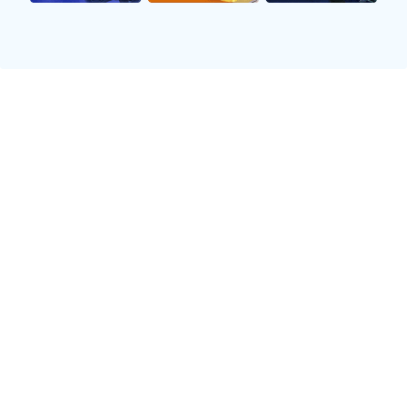
📺
高清直播
提供1080p高清稳定信号源，多角度视角切换，流畅
无卡顿，体验如临现场。
📊
深度数据
涵盖xG预期进球、控球率波动、球员热区图及历史