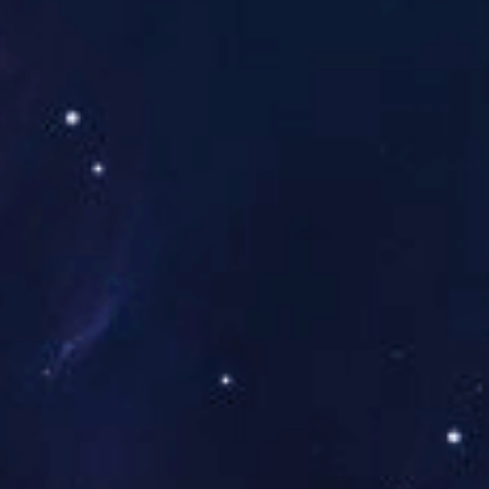
高清直播
深度数据
1080p高清稳定信号源，多
涵盖xG预期进球、控球率
视角切换，流畅无卡顿，体
球员热区图及历史交锋大
验如临现场。
析。