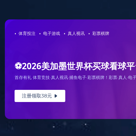
北京单场比分直播澳客
北京单场比分直
时追踪
，快人一
北京单场比分直播澳客是您专业的体育比分
播、毫秒级实时比分推送、全球赛事聚合、
务。无论是五大联赛还是国际杯赛，澳客的
赛场细节。