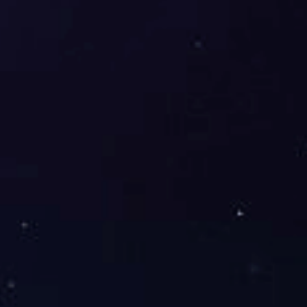
终极版
79
元/月
✓ 球迷版所有功能
✓ 专家智能预测模型
✓ 深度球员数据热区
✓ 专属社区身份标识
✓ 优先技术支持